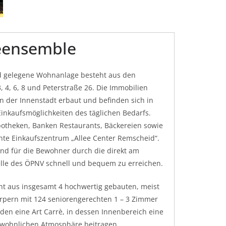
eensemble
d gelegene Wohnanlage besteht aus den
 4, 6, 8 und Peterstraße 26. Die Immobilien
 der Innenstadt erbaut und befinden sich in
inkaufsmöglichkeiten des täglichen Bedarfs.
otheken, Banken Restaurants, Bäckereien sowie
nte Einkaufszentrum „Allee Center Remscheid“.
sind für die Bewohner durch die direkt am
elle des ÖPNV schnell und bequem zu erreichen.
ht aus insgesamt 4 hochwertig gebauten, meist
pern mit 124 seniorengerechten 1 – 3 Zimmer
en eine Art Carrè, in dessen Innenbereich eine
r wohnlichen Atmosphäre beitragen.