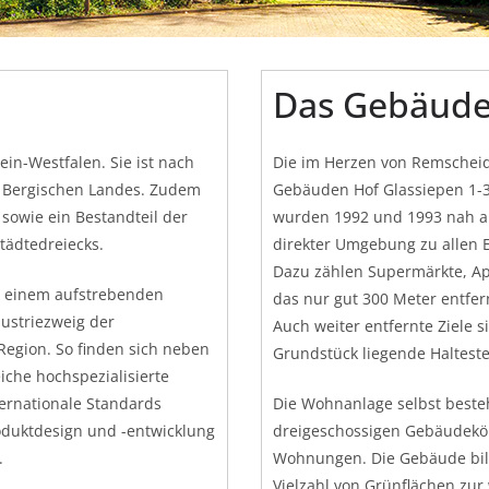
Das Gebäud
ein-Westfalen. Sie ist nach
Die im Herzen von Remschei
s Bergischen Landes. Zudem
Gebäuden Hof Glassiepen 1-3,
 sowie ein Bestandteil der
wurden 1992 und 1993 nah an
tädtedreiecks.
direkter Umgebung zu allen E
Dazu zählen Supermärkte, Ap
u einem aufstrebenden
das nur gut 300 Meter entfer
dustriezweig der
Auch weiter entfernte Ziele 
 Region. So finden sich neben
Grundstück liegende Haltest
che hochspezialisierte
ernationale Standards
Die Wohnanlage selbst beste
roduktdesign und -entwicklung
dreigeschossigen Gebäudekör
.
Wohnungen. Die Gebäude bild
Vielzahl von Grünflächen zu