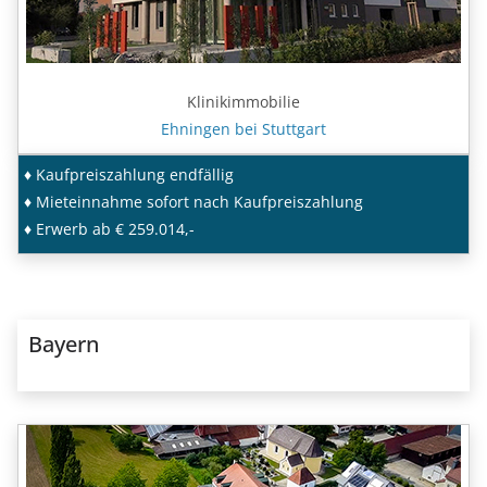
Klinikimmobilie
Ehningen bei Stuttgart
♦ Kaufpreiszahlung endfällig
♦ Mieteinnahme sofort nach Kaufpreiszahlung
♦ Erwerb ab € 259.014,-
Bayern