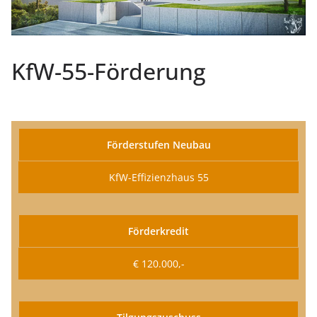
KfW-55-Förderung
Förderstufen Neubau
KfW-Effizienzhaus 55
Förderkredit
€ 120.000,-