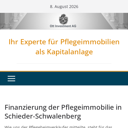
Zum
8. August 2026
Inhalt
springen
Ihr Experte für Pflegeimmobilien
als Kapitalanlage
Finanzierung der Pflegeimmobilie in
Schieder-Schwalenberg
Wie uns der Pflegeheimverkäufer mitteilte, steht für das