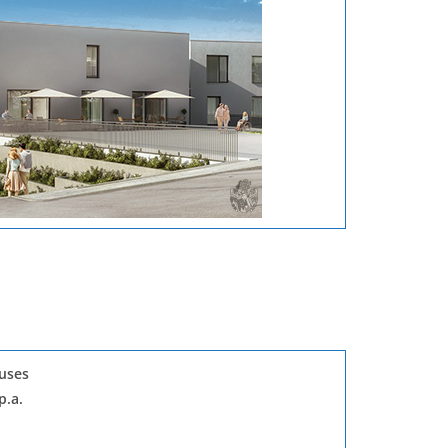
uses
p.a.