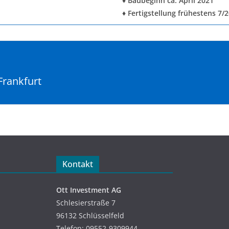
♦ Baubeginn ca. April 2021
♦ Fertigstellung frühestens 7/
Frankfurt
Kontakt
Ott Investment AG
Schlesierstraße 7
96132 Schlüsselfeld
Telefon: 09552-9309944