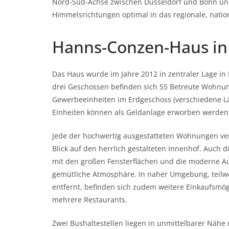
Nord-Süd-Achse zwischen Düsseldorf und Bonn und b
Himmelsrichtungen optimal in das regionale, natio
Hanns-Conzen-Haus in
Das Haus wurde im Jahre 2012 in zentraler Lage in 
drei Geschossen befinden sich 55 Betreute Wohnu
Gewerbeeinheiten im Erdgeschoss (verschiedene Lä
Einheiten können als Geldanlage erworben werden
Jede der hochwertig ausgestatteten Wohnungen ver
Blick auf den herrlich gestalteten Innenhof. Auch 
mit den großen Fensterflächen und die moderne Au
gemütliche Atmosphäre. In naher Umgebung, teil
entfernt, befinden sich zudem weitere Einkaufsmögl
mehrere Restaurants.
Zwei Bushaltestellen liegen in unmittelbarer Nähe 