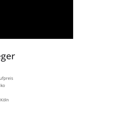
eger
ufpreis
iko
 Köln