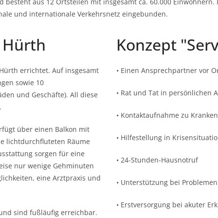
esteht aus 12 Ortsteilen mit insgesamt ca. 60.000 Einwohnern. I
nale und internationale Verkehrsnetz eingebunden.
 Hürth
Konzept "Ser
Hürth errichtet. Auf insgesamt
• Einen Ansprechpartner vor O
ngen sowie 10
• Rat und Tat in persönlichen
den und Geschäfte). All diese
.
• Kontaktaufnahme zu Kranken
fügt über einen Balkon mit
• Hilfestellung in Krisensitua
die lichtdurchfluteten Räume
sstattung sorgen für eine
• 24-Stunden-Hausnotruf
weise nur wenige Gehminuten
ichkeiten, eine Arztpraxis und
• Unterstützung bei Problemen
• Erstversorgung bei akuter Er
und sind fußläufig erreichbar.