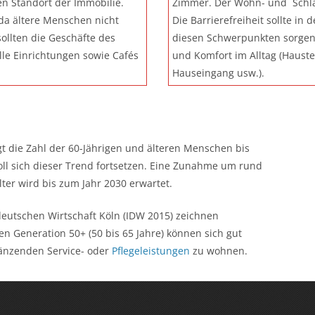
en Standort der Immobilie.
Zimmer. Der Wohn- und Schlaf
, da ältere Menschen nicht
Die Barrierefreiheit sollte i
ollten die Geschäfte des
diesen Schwerpunkten sorgen 
lle Einrichtungen sowie Cafés
und Komfort im Alltag (Haust
Hauseingang usw.).
t die Zahl der 60-Jährigen und älteren Menschen bis
ll sich dieser Trend fortsetzen. Eine Zunahme um rund
ter wird bis zum Jahr 2030 erwartet.
deutschen Wirtschaft Köln (IDW 2015) zeichnen
en Generation 50+ (50 bis 65 Jahre) können sich gut
gänzenden Service- oder
Pflegeleistungen
zu wohnen.