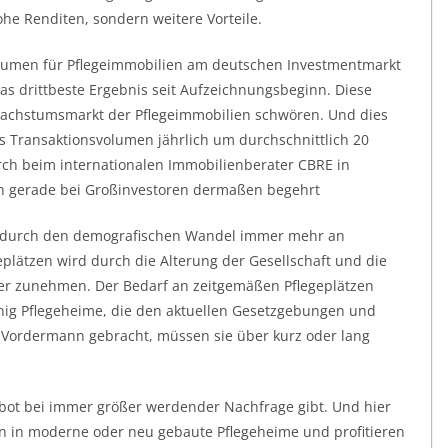
ohe Renditen, sondern weitere Vorteile.
olumen für Pflegeimmobilien am deutschen Investmentmarkt
 das drittbeste Ergebnis seit Aufzeichnungsbeginn. Diese
 Wachstumsmarkt der Pflegeimmobilien schwören. Und dies
das Transaktionsvolumen jährlich um durchschnittlich 20
arch beim internationalen Immobilienberater CBRE in
n gerade bei Großinvestoren dermaßen begehrt
gt durch den demografischen Wandel immer mehr an
lätzen wird durch die Alterung der Gesellschaft und die
r zunehmen. Der Bedarf an zeitgemäßen Pflegeplätzen
 wenig Pflegeheime, die den aktuellen Gesetzgebungen und
 Vordermann gebracht, müssen sie über kurz oder lang
ebot bei immer größer werdender Nachfrage gibt. Und hier
ren in moderne oder neu gebaute Pflegeheime und profitieren