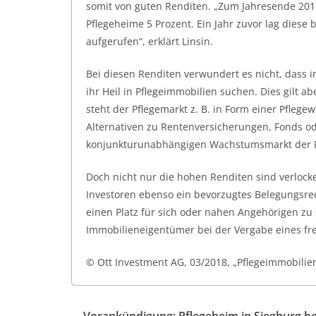
somit von guten Renditen. „Zum Jahresende 2017
Pflegeheime 5 Prozent. Ein Jahr zuvor lag diese
aufgerufen“, erklärt Linsin.
Bei diesen Renditen verwundert es nicht, dass i
ihr Heil in Pflegeimmobilien suchen. Dies gilt a
steht der Pflegemarkt z. B. in Form einer Pflege
Alternativen zu Rentenversicherungen, Fonds o
konjunkturunabhängigen Wachstumsmarkt der Pf
Doch nicht nur die hohen Renditen sind verlock
Investoren ebenso ein bevorzugtes Belegungsrech
einen Platz für sich oder nahen Angehörigen zu 
Immobilieneigentümer bei der Vergabe eines fre
© Ott Investment AG, 03/2018, „Pflegeimmobilien
Vorankündigung: Pflegeheim in Siegburg be