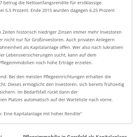
 betrug die Nettoanfangsrendite für erstklassige
 bei 5,5 Prozent. Ende 2015 wurden dagegen 6,25 Prozent
n Zeiten historisch niedriger Zinsen immer mehr Investoren
ber nicht nur für Großinvestoren. Auch privaten Anlegern
wohneinheit als Kapitalanlage offen. Wer also nach lukrativen
der Lebensversicherungen sucht, kann auf dem
legeimmobilien noch hohe Erträge erzielen.
end: Bei den meisten Pflegeeinrichtungen erhalten die
t. Dieses ermöglicht den Investoren, sich bereits frühzeitig
sichern. Im Bedarfsfall rückt dann der
ien Platzes automatisch auf der Warteliste nach vorne.
: Eine Kapitalanlage mit hoher Rendite“
i
Pflegeimmobilie in Gersfeld als Kapitalanlage