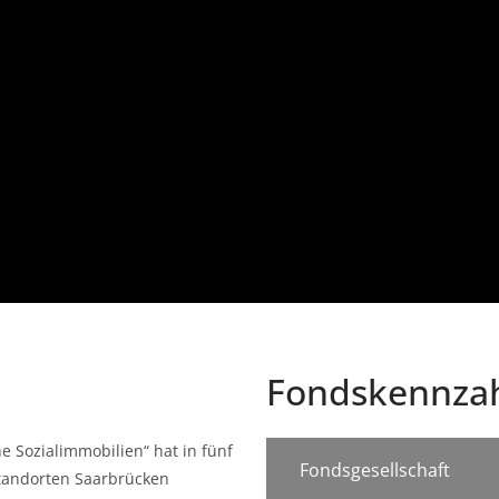
Fondskennzah
e Sozialimmobilien“ hat in fünf
Fondsgesellschaft
Standorten Saarbrücken