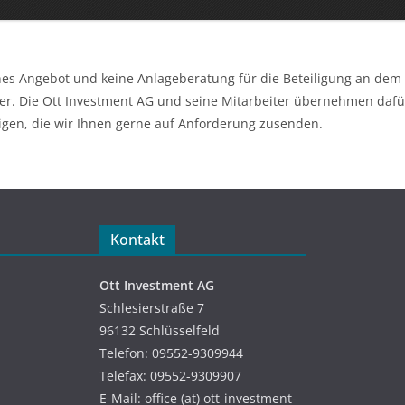
ches Angebot und keine Anlageberatung für die Beteiligung an dem 
 Die Ott Investment AG und seine Mitarbeiter übernehmen dafür 
igen, die wir Ihnen gerne auf Anforderung zusenden.
Kontakt
Ott Investment AG
Schlesierstraße 7
96132 Schlüsselfeld
Telefon: 09552-9309944
Telefax: 09552-9309907
E-Mail: office (at) ott-investment-