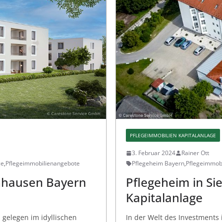
PFLEGEIMMOBILIEN KAPITALANLAGE
3. Februar 2024
Rainer Ott
ge
,
Pflegeimmobilienangebote
Pflegeheim Bayern
,
Pflegeimmobi
nhausen Bayern
Pflegeheim in Si
Kapitalanlage
gelegen im idyllischen
In der Welt des Investments 