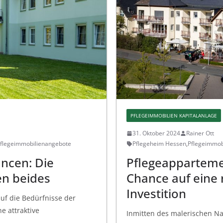
PFLEGEIMMOBILIEN KAPITALANLAGE
31. Oktober 2024
Rainer Ott
flegeimmobilienangebote
Pflegeheim Hessen
,
Pflegeimmobi
ancen: Die
Pflegeapparteme
en beides
Chance auf eine 
Investition
auf die Bedürfnisse der
e attraktive
Inmitten des malerischen Na