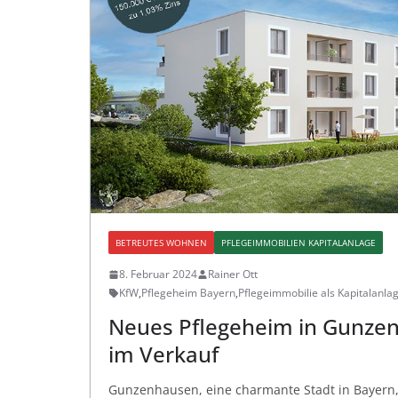
BETREUTES WOHNEN
PFLEGEIMMOBILIEN KAPITALANLAGE
8. Februar 2024
Rainer Ott
KfW
,
Pflegeheim Bayern
,
Pflegeimmobilie als Kapitalanla
Neues Pflegeheim in Gunze
im Verkauf
Gunzenhausen, eine charmante Stadt in Bayern, 