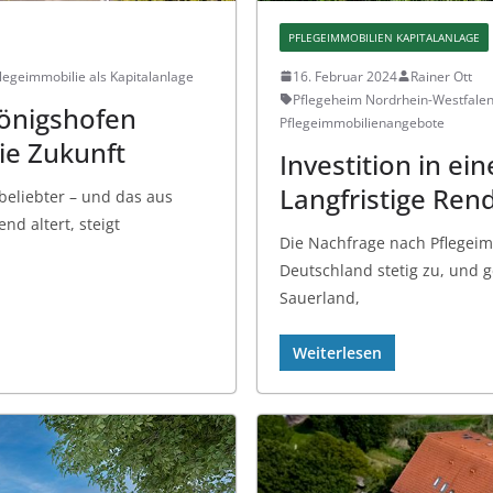
PFLEGEIMMOBILIEN KAPITALANLAGE
legeimmobilie als Kapitalanlage
16. Februar 2024
Rainer Ott
Pflegeheim Nordrhein-Westfale
önigshofen
Pflegeimmobilienangebote
die Zukunft
Investition in ei
Langfristige Ren
beliebter – und das aus
nd altert, steigt
Die Nachfrage nach Pflegeim
Deutschland stetig zu, und g
Sauerland,
Weiterlesen