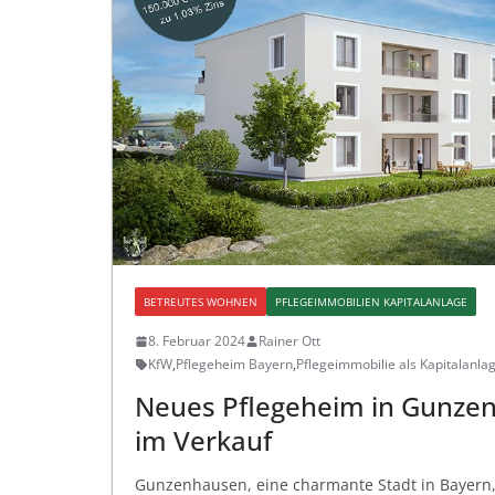
BETREUTES WOHNEN
PFLEGEIMMOBILIEN KAPITALANLAGE
8. Februar 2024
Rainer Ott
KfW
,
Pflegeheim Bayern
,
Pflegeimmobilie als Kapitalanla
Neues Pflegeheim in Gunze
im Verkauf
Gunzenhausen, eine charmante Stadt in Bayern, 