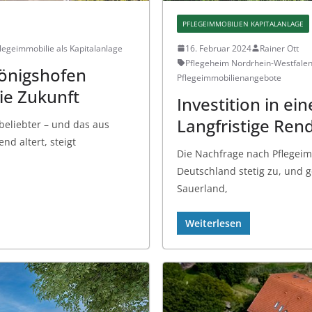
PFLEGEIMMOBILIEN KAPITALANLAGE
legeimmobilie als Kapitalanlage
16. Februar 2024
Rainer Ott
Pflegeheim Nordrhein-Westfale
önigshofen
Pflegeimmobilienangebote
die Zukunft
Investition in ei
Langfristige Ren
beliebter – und das aus
nd altert, steigt
Die Nachfrage nach Pflegeim
Deutschland stetig zu, und g
Sauerland,
Weiterlesen