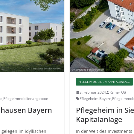
PFLEGEIMMOBILIEN KAPITALANLAGE
3. Februar 2024
Rainer Ott
ge
,
Pflegeimmobilienangebote
Pflegeheim Bayern
,
Pflegeimmobi
nhausen Bayern
Pflegeheim in Si
Kapitalanlage
gelegen im idyllischen
In der Welt des Investments 