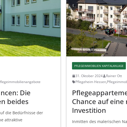
PFLEGEIMMOBILIEN KAPITALANLAGE
31. Oktober 2024
Rainer Ott
flegeimmobilienangebote
Pflegeheim Hessen
,
Pflegeimmobi
ancen: Die
Pflegeapparteme
en beides
Chance auf eine 
Investition
auf die Bedürfnisse der
e attraktive
Inmitten des malerischen Na