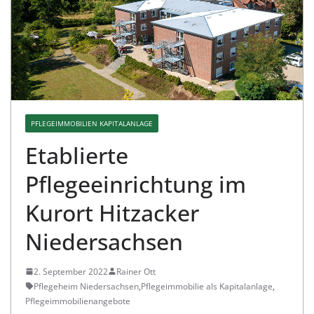
PFLEGEIMMOBILIEN KAPITALANLAGE
Etablierte
Pflegeeinrichtung im
Kurort Hitzacker
Niedersachsen
2. September 2022
Rainer Ott
Pflegeheim Niedersachsen
,
Pflegeimmobilie als Kapitalanlage
,
Pflegeimmobilienangebote