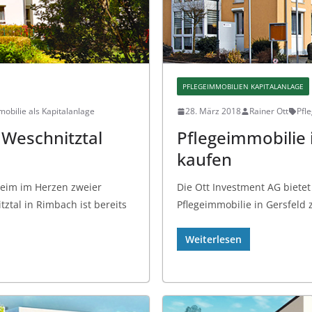
PFLEGEIMMOBILIEN KAPITALANLAGE
obilie als Kapitalanlage
28. März 2018
Rainer Ott
Pfl
 Weschnitztal
Pflegeimmobilie i
kaufen
heim im Herzen zweier
Die Ott Investment AG bietet
ztal in Rimbach ist bereits
Pflegeimmobilie in Gersfeld 
Weiterlesen