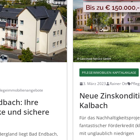
PFLEGEIMMOBILIEN KAPITALANLAGE
3. März 2023
Rainer Ott
Pfle
flegeimmobilienangebote
Neue Zinskonditi
bach: Ihre
Kalbach
ke und sichere
Für das Nachhaltigkeitsproje
fantastischer Förderkredit 
mit unglaublich niedrigen
Bergland liegt Bad Endbach,