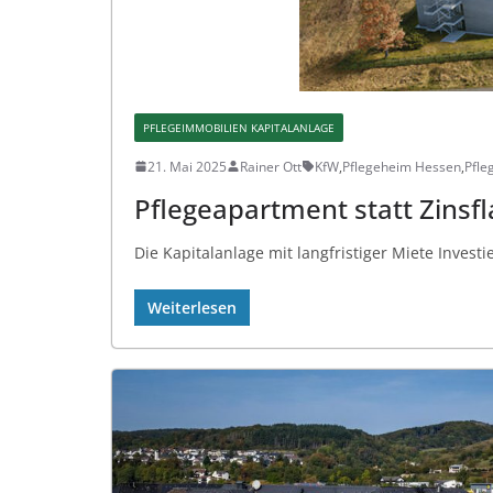
PFLEGEIMMOBILIEN KAPITALANLAGE
21. Mai 2025
Rainer Ott
KfW
,
Pflegeheim Hessen
,
Pfle
Pflegeapartment statt Zinsfl
Die Kapitalanlage mit langfristiger Miete Invest
Weiterlesen