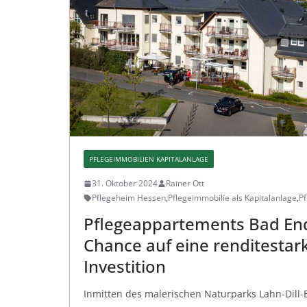
PFLEGEIMMOBILIEN KAPITALANLAGE
31. Oktober 2024
Rainer Ott
Pflegeheim Hessen
,
Pflegeimmobilie als Kapitalanlage
,
P
Pflegeappartements Bad End
Chance auf eine renditestar
Investition
Inmitten des malerischen Naturparks Lahn-Dill-